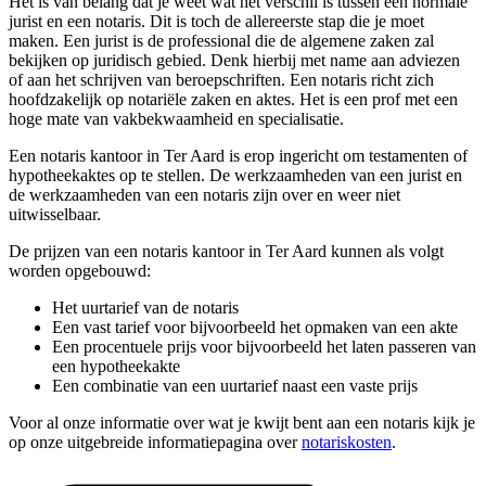
Het is van belang dat je weet wat het verschil is tussen een normale
jurist en een notaris. Dit is toch de allereerste stap die je moet
maken. Een jurist is de professional die de algemene zaken zal
bekijken op juridisch gebied. Denk hierbij met name aan adviezen
of aan het schrijven van beroepschriften. Een notaris richt zich
hoofdzakelijk op notariële zaken en aktes. Het is een prof met een
hoge mate van vakbekwaamheid en specialisatie.
Een notaris kantoor in Ter Aard is erop ingericht om testamenten of
hypotheekaktes op te stellen. De werkzaamheden van een jurist en
de werkzaamheden van een notaris zijn over en weer niet
uitwisselbaar.
De prijzen van een notaris kantoor in Ter Aard kunnen als volgt
worden opgebouwd:
Het uurtarief van de notaris
Een vast tarief voor bijvoorbeeld het opmaken van een akte
Een procentuele prijs voor bijvoorbeeld het laten passeren van
een hypotheekakte
Een combinatie van een uurtarief naast een vaste prijs
Voor al onze informatie over wat je kwijt bent aan een notaris kijk je
op onze uitgebreide informatiepagina over
notariskosten
.