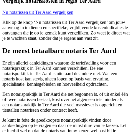
Vergelijk notariskosten in regio Ter Aard
Nu notarissen uit Ter Aard vergelijken
Klik op de knop ‘Nu notarissen uit Ter Aard vergelijken’ om jouw
aanvraag in te dienen en specifieke, vrijblijvende kostenindicaties te
ontvangen die je op je gemak kunt vergelijken. Zo weet je direct wat
je te wachten staat, zonder dat je ergens aan vast zit.
De meest betaalbare notaris Ter Aard
Er zijn allerlei aanleidingen waarom de tariefstelling voor een
notarispraktijk in Ter Aard kunnen verschillen. De ene
notarispraktijk in Ter Aard is uiteraard de andere niet. Wat een
notaris kost kan stevig uiteen lopen op basis van ervaring,
specialisatie, kennisgebieden en hoeveelheid opdrachten.
Een notarispraktijk in Ter Aard die net begonnen is, of uit enkel één
of twee notarissen bestaat, kost over het algemeen iets minder als
een notarispraktijk in Ter Aard die veel massiever is opgericht en
tientallen notarissen onder contract heeft.
Je kunt in feite de goedkoopste notarispraktijk vinden door
aanbiedingen op te vragen en daar de minst dure van te kiezen. Let
er hierbij wel op dat de notaris van jouw keuze wel past bij je