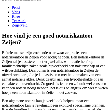
Peest
Vries
Rhee
Ter Aard
Zeijerveld
Hoe vind je een goed notariskantoor
Zeijen?
Enkele mensen zijn zoekende naar waar ze precies een
notariskantoor in Zeijen voor nodig hebben. Een notariskantoor in
Zeijen zal je assisteren met vrijwel alles wat relatie heeft op
familierechtelijke zaken zoals bijvoorbeeld een nalatenschap of een
wilsbeschikking. Daarbuiten is een notariskantoor in Zeijen de
uitverkoren partij die je kan assisteren met het opmaken van een
aantal notariële aktes. Denk daarbij aan een hypotheekakte of aan
een akte van overdracht. Zo goed als iedereen zal ooit wel eens een
keer een notaris nodig hebben, het is dus belangrijk om wel te weten
hoe je een notariskantoor in Zeijen moet zoeken.
Een algemene notaris kan je veelal ook helpen, maar een
notariskantoor kan je regelmatig een expliciet specialisme brengen.
Een deskundige kan je vaak net even iets extra’s brengen, als de