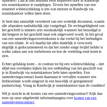
opstellen? Laat je dan absoluut eens inspireren door in Randwijk
een notariskantoor te raadplegen. Tevens het opstellen van een
notarieel wilsbeschikking is iets wat mensen in Randwijk via
notariskantoor willen laten doen.
Je bent dan natuurlijk verzekerd van een wettelijk document, waarin
alle afspraken nadrukkelijk zijn vastgelegd. De rechtsgeldigheid van
het geschrift is immers zeer noodzakelijk wanneer het benodigd is
dat hetgeen in het geschrift staat ook uitgevoerd wordt. In het geval
van een samenlevingsovereenkomst is dat veelal bij het beëindigen
van een relatie. Je wil daarbij dat alles duidelijk is verwoord,
degelijk is gedocumenteerd en dat het zonder enige twijfel helder is
welke zaken aan wie toebehoren en hoe de verdeling eruit komt te
zien.
Echter gelukkig komt – in contrast tot bij een wilsbeschikking – niet
altijd een overlijden kijken bij een ontbinding van het geschrift wat
je in Randwijk via notariskantoor hebt laten opstellen. Een
samenlevingscontract komt daarnaast te vervallen wanneer een
liefdesrelatie wordt omgezet in een huwelijk of geregistreerd
partnerschap. Vraag in Randwijk je notariskantoor naar de condities!
Wil je inzicht in de kosten van een samenlevingscontract? Kijk dan
eens op onze uitgebreide informatiepagina over
kosten van een
samenlevingscontract
.