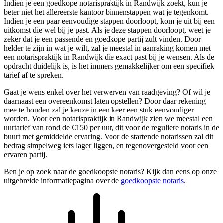
Indien je een goedkope notarispraktijk in Randwijk zoekt, kun je
beter niet het allereerste kantoor binnenstappen wat je tegenkomt.
Indien je een paar eenvoudige stappen doorloopt, kom je uit bij een
uitkomst die wel bij je past. Als je deze stappen doorloopt, weet je
zeker dat je een passende en goedkope partij zult vinden. Door
helder te zijn in wat je wilt, zal je meestal in aanraking komen met
een notarispraktijk in Randwijk die exact past bij je wensen. Als de
opdracht duidelijk is, is het immers gemakkelijker om een specifiek
tarief af te spreken.
Gaat je wens enkel over het verwerven van raadgeving? Of wil je
daarnaast een overeenkomst laten opstellen? Door daar rekening
mee te houden zal je keuze in een keer een stuk eenvoudiger
worden. Voor een notarispraktijk in Randwijk zien we meestal een
uurtarief van rond de €150 per uur, dit voor de reguliere notaris in de
buurt met gemiddelde ervaring. Voor de startende notarissen zal dit
bedrag simpelweg iets lager liggen, en tegenovergesteld voor een
ervaren partij.
Ben je op zoek naar de goedkoopste notaris? Kijk dan eens op onze
uitgebreide informatiepagina over de
goedkoopste notaris
.