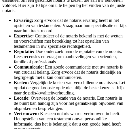
essentieel om een geschikte notaris te kiezen die aan uw behoeften
voldoet. Hier zijn 10 tips om u te helpen bij het vinden van de juiste
notaris:
Ervaring:
Zorg ervoor dat de notaris ervaring heeft in het
opstellen van testamenten. Vraag naar hun specialisatie en kijk
naar hun track record.
Expertise:
Controleer of de notaris bekend is met de wetten
en voorschriften met betrekking tot het opstellen van
testamenten in uw specifieke rechtsgebied.
Reputatie:
Doe onderzoek naar de reputatie van de notaris.
Lees recensies en vraag om aanbevelingen van vrienden,
familie of professionals.
Communicatie:
Een goede communicatie met uw notaris is
van cruciaal belang. Zorg ervoor dat de notaris duidelijk en
begrijpelijk met u kan communiceren.
Kosten:
Vergelijk de kosten van verschillende notarissen. Let
op dat de goedkoopste optie niet altijd de beste keuze is. Kijk
naar de prijs-kwaliteitverhouding.
Locatie:
Overweeg de locatie van de notaris. Een notaris in
de buurt kan handig zijn voor het gemakkelijk bijwonen van
afspraken en besprekingen.
Vertrouwen:
Kies een notaris waar u vertrouwen in heeft.
Het opstellen van een testament omvat persoonlijke
informatie, dus het is belangrijk dat u een goede band heeft