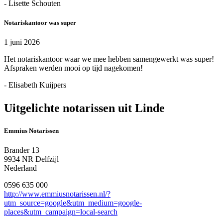
- Lisette Schouten
Notariskantoor was super
1 juni 2026
Het notariskantoor waar we mee hebben samengewerkt was super!
Afspraken werden mooi op tijd nagekomen!
- Elisabeth Kuijpers
Uitgelichte notarissen uit Linde
Emmius Notarissen
Brander 13
9934 NR Delfzijl
Nederland
0596 635 000
http://www.emmiusnotarissen.nl/?
utm_source=google&utm_medium=google-
places&utm_campaign=local-search