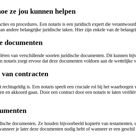
hoe ze jou kunnen helpen
acties en procedures. Een notaris is een juridisch expert die verantwoord
n andere belangrijke juridische taken. Hier zijn enkele van de belangri
che documenten
rifiëren van verschillende soorten juridische documenten. Dit kunnen bi
otaris zorgt ervoor dat deze documenten voldoen aan de wettelijke ver
 van contracten
ct rechtsgeldig is. Een notaris speelt een cruciale rol bij het waarborgen
 en akkoord gaan. Door een contract door een notaris te laten verifiëren
cumenten
ridische documenten. Ze houden bijvoorbeeld kopieën van testamenten, 
anneer je later deze documenten nodig hebt of wanneer er een geschil o