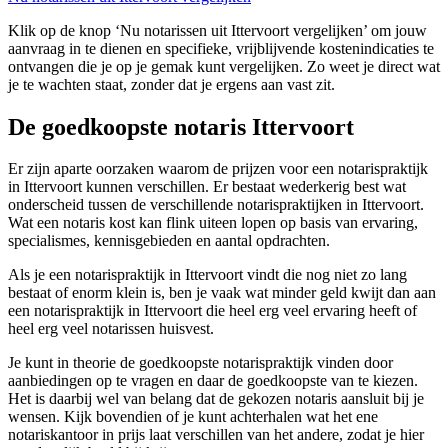
Klik op de knop ‘Nu notarissen uit Ittervoort vergelijken’ om jouw
aanvraag in te dienen en specifieke, vrijblijvende kostenindicaties te
ontvangen die je op je gemak kunt vergelijken. Zo weet je direct wat
je te wachten staat, zonder dat je ergens aan vast zit.
De goedkoopste notaris Ittervoort
Er zijn aparte oorzaken waarom de prijzen voor een notarispraktijk
in Ittervoort kunnen verschillen. Er bestaat wederkerig best wat
onderscheid tussen de verschillende notarispraktijken in Ittervoort.
Wat een notaris kost kan flink uiteen lopen op basis van ervaring,
specialismes, kennisgebieden en aantal opdrachten.
Als je een notarispraktijk in Ittervoort vindt die nog niet zo lang
bestaat of enorm klein is, ben je vaak wat minder geld kwijt dan aan
een notarispraktijk in Ittervoort die heel erg veel ervaring heeft of
heel erg veel notarissen huisvest.
Je kunt in theorie de goedkoopste notarispraktijk vinden door
aanbiedingen op te vragen en daar de goedkoopste van te kiezen.
Het is daarbij wel van belang dat de gekozen notaris aansluit bij je
wensen. Kijk bovendien of je kunt achterhalen wat het ene
notariskantoor in prijs laat verschillen van het andere, zodat je hier