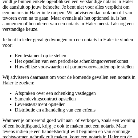
vindt je binnen enkele ogenblikken een verstandige notaris in Haler
die aansluit op jouw behoefte. Je bent niet voor alles verplicht om
een notaris in Haler in te roepen. Wij adviseren dan ook om dit van
tevoren even na te gaan. Maar evenals als het optioneel is, is het
aannemen of benaderen van een notaris in Haler meestal alsnog een
verstandige keuze.
Je bent in ieder geval gedwongen om een notaris in Haler te vinden
voor:
Een testament op te stellen
Het opstellen van een periodieke schenkingsovereenkomst
Huwelijkse voorwaarden of partnervoorwaarden op te stellen
Wij adviseren daarnaast om voor de komende gevallen een notaris in
Haler te zoeken:
Afspraken over een schenking vastleggen
Samenlevingscontract opstellen
Levenstestament opstellen
Distributie en afhandeling van een erfenis
Wanneer je onroerend goed wilt aan- of verkopen, zoals een woning
of een bedrijfspand, krijg je ook te maken met een notaris. Maar
tevens indien je een handelsbedrijf wilt beginnen en van sommige
rechtsvormen gebruik zult maken, komt een notaris in Haler om de