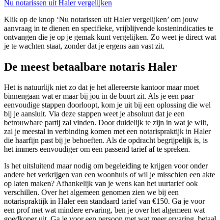
Nu notarissen uit Haler vergelijken
Klik op de knop ‘Nu notarissen uit Haler vergelijken’ om jouw
aanvraag in te dienen en specifieke, vrijblijvende kostenindicaties te
ontvangen die je op je gemak kunt vergelijken. Zo weet je direct wat
je te wachten staat, zonder dat je ergens aan vast zit.
De meest betaalbare notaris Haler
Het is natuurlijk niet zo dat je het allereerste kantoor maar moet
binnengaan wat er maar bij jou in de buurt zit. Als je een paar
eenvoudige stappen doorloopt, kom je uit bij een oplossing die wel
bij je aansluit. Via deze stappen weet je absoluut dat je een
betrouwbare partij zal vinden. Door duidelijk te zijn in wat je wilt,
zal je meestal in verbinding komen met een notarispraktijk in Haler
die haarfijn past bij je behoeften. Als de opdracht begrijpelijk is, is
het immers eenvoudiger om een passend tarief af te spreken.
Is het uitsluitend maar nodig om begeleiding te krijgen voor onder
andere het verkrijgen van een woonhuis of wil je misschien een akte
op laten maken? Afhankelijk van je wens kan het uurtarief ook
verschillen. Over het algemeen genomen zien we bij een
notarispraktijk in Haler een standaard tarief van €150. Ga je voor
een prof met wat mindere ervaring, ben je over het algemeen wat
goedkoper uit. Ga je voor een persoon met wat meer ervaring, betaal