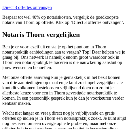
Direct 3 offertes ontvangen
Bespaar tot wel 40% op notariskosten, vergelijk de goedkoopste
notaris van Thorn op offerte. Klik op ‘Direct 3 offertes ontvangen’.
Notaris Thorn vergelijken
Ben je er voor jezelf uit en sta je op het punt om in Thorn
notarispraktijk aanbiedingen aan te vragen? Top! Daar helpen we je
graag bij! Ons netwerk is namelijk enorm groot waardoor ook in
Thorn een notarispraktijk te traceren is die nauwkeurig aansluit op
jouw wensen en behoeften.
Met onze offerte-aanvraag kun je gemakkelijk in het bezit komen
van drie aanbiedingen op maat en je kunt zo simpel vergelijken. Je
kunt dit volkomen kosteloos en vrijblijvend doen om zo tot je
allerbeste keuze voor een in Thorn gevestigde notarispraktijk te
komen. In een persoonlijk gesprek kun je dan je voorkeuren verder
kenbaar maken.
Wacht niet langer en vraag direct nog je vrijblijvende en gratis
offertes op indien je in Thorn een notarispraktijk zoekt. Je kunt altijd
nog beslissen om een overige optie te proberen, maar met onze
offertes heb je gegarandeerd succes en begint je besparing direct