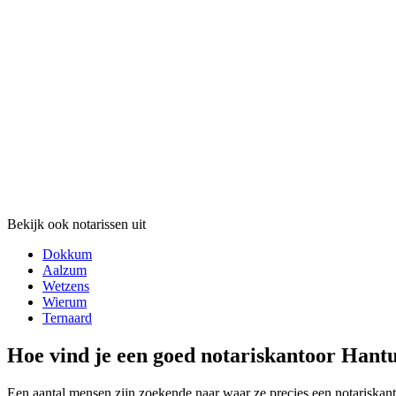
Bekijk ook notarissen uit
Dokkum
Aalzum
Wetzens
Wierum
Ternaard
Hoe vind je een goed notariskantoor Han
Een aantal mensen zijn zoekende naar waar ze precies een notariskan