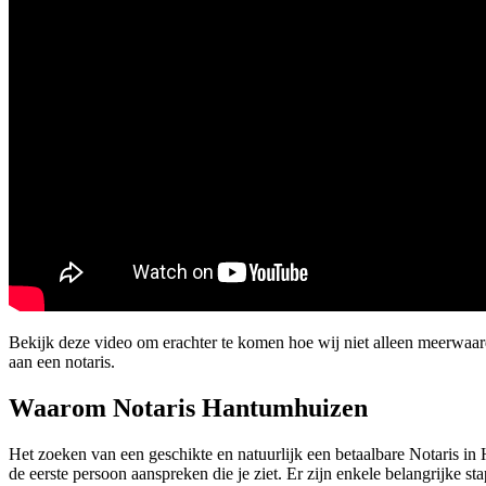
Bekijk deze video om erachter te komen hoe wij niet alleen meerwa
aan een notaris.
Waarom Notaris Hantumhuizen
Het zoeken van een geschikte en natuurlijk een betaalbare Notaris in 
de eerste persoon aanspreken die je ziet. Er zijn enkele belangrijke st