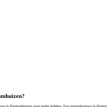
tumhuizen?
toor in Hantumhuizen voor nodig hebben. Een notariskantoor in Hantum