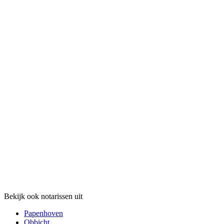
Bekijk ook notarissen uit
Papenhoven
Obbicht