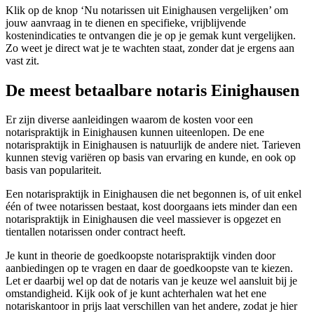
Klik op de knop ‘Nu notarissen uit Einighausen vergelijken’ om
jouw aanvraag in te dienen en specifieke, vrijblijvende
kostenindicaties te ontvangen die je op je gemak kunt vergelijken.
Zo weet je direct wat je te wachten staat, zonder dat je ergens aan
vast zit.
De meest betaalbare notaris Einighausen
Er zijn diverse aanleidingen waarom de kosten voor een
notarispraktijk in Einighausen kunnen uiteenlopen. De ene
notarispraktijk in Einighausen is natuurlijk de andere niet. Tarieven
kunnen stevig variëren op basis van ervaring en kunde, en ook op
basis van populariteit.
Een notarispraktijk in Einighausen die net begonnen is, of uit enkel
één of twee notarissen bestaat, kost doorgaans iets minder dan een
notarispraktijk in Einighausen die veel massiever is opgezet en
tientallen notarissen onder contract heeft.
Je kunt in theorie de goedkoopste notarispraktijk vinden door
aanbiedingen op te vragen en daar de goedkoopste van te kiezen.
Let er daarbij wel op dat de notaris van je keuze wel aansluit bij je
omstandigheid. Kijk ook of je kunt achterhalen wat het ene
notariskantoor in prijs laat verschillen van het andere, zodat je hier