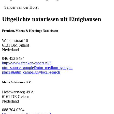
- Sander van der Horst
Uitgelichte notarissen uit Einighausen
Frenken, Moers & Heerings Notarissen
Walramstraat 10
6131 BM Sittard
Nederland
046 452 8484
http://www.frenken-moers.nl/?
utm_source=google&utm_medium=google-
places&utm_campaign=local-search
Metis Adviseurs B.V.
Hofdwarsweg 49 A
6161 DE Geleen
Nederland
088 304 0304