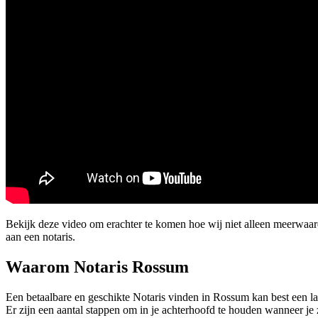
Bekijk deze video om erachter te komen hoe wij niet alleen meerwa
aan een notaris.
Waarom Notaris Rossum
Een betaalbare en geschikte Notaris vinden in Rossum kan best een las
Er zijn een aantal stappen om in je achterhoofd te houden wanneer je 