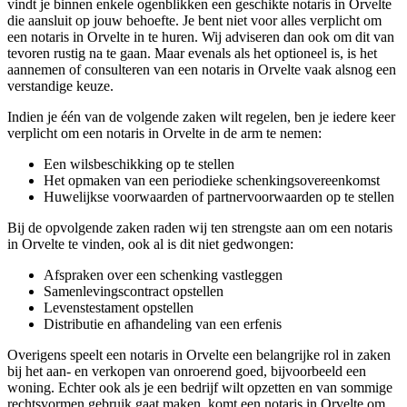
vindt je binnen enkele ogenblikken een geschikte notaris in Orvelte
die aansluit op jouw behoefte. Je bent niet voor alles verplicht om
een notaris in Orvelte in te huren. Wij adviseren dan ook om dit van
tevoren rustig na te gaan. Maar evenals als het optioneel is, is het
aannemen of consulteren van een notaris in Orvelte vaak alsnog een
verstandige keuze.
Indien je één van de volgende zaken wilt regelen, ben je iedere keer
verplicht om een notaris in Orvelte in de arm te nemen:
Een wilsbeschikking op te stellen
Het opmaken van een periodieke schenkingsovereenkomst
Huwelijkse voorwaarden of partnervoorwaarden op te stellen
Bij de opvolgende zaken raden wij ten strengste aan om een notaris
in Orvelte te vinden, ook al is dit niet gedwongen:
Afspraken over een schenking vastleggen
Samenlevingscontract opstellen
Levenstestament opstellen
Distributie en afhandeling van een erfenis
Overigens speelt een notaris in Orvelte een belangrijke rol in zaken
bij het aan- en verkopen van onroerend goed, bijvoorbeeld een
woning. Echter ook als je een bedrijf wilt opzetten en van sommige
rechtsvormen gebruik gaat maken, komt een notaris in Orvelte om