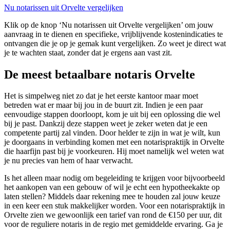
Nu notarissen uit Orvelte vergelijken
Klik op de knop ‘Nu notarissen uit Orvelte vergelijken’ om jouw
aanvraag in te dienen en specifieke, vrijblijvende kostenindicaties te
ontvangen die je op je gemak kunt vergelijken. Zo weet je direct wat
je te wachten staat, zonder dat je ergens aan vast zit.
De meest betaalbare notaris Orvelte
Het is simpelweg niet zo dat je het eerste kantoor maar moet
betreden wat er maar bij jou in de buurt zit. Indien je een paar
eenvoudige stappen doorloopt, kom je uit bij een oplossing die wel
bij je past. Dankzij deze stappen weet je zeker weten dat je een
competente partij zal vinden. Door helder te zijn in wat je wilt, kun
je doorgaans in verbinding komen met een notarispraktijk in Orvelte
die haarfijn past bij je voorkeuren. Hij moet namelijk wel weten wat
je nu precies van hem of haar verwacht.
Is het alleen maar nodig om begeleiding te krijgen voor bijvoorbeeld
het aankopen van een gebouw of wil je echt een hypotheekakte op
laten stellen? Middels daar rekening mee te houden zal jouw keuze
in een keer een stuk makkelijker worden. Voor een notarispraktijk in
Orvelte zien we gewoonlijk een tarief van rond de €150 per uur, dit
voor de reguliere notaris in de regio met gemiddelde ervaring. Ga je