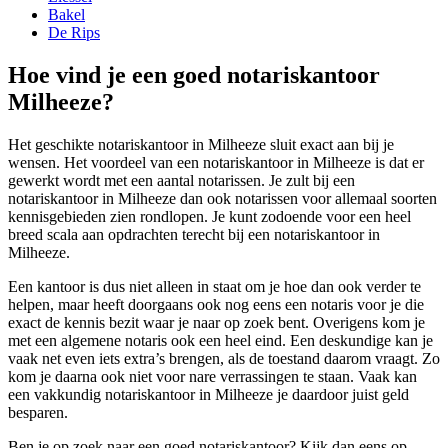
Bakel
De Rips
Hoe vind je een goed notariskantoor
Milheeze?
Het geschikte notariskantoor in Milheeze sluit exact aan bij je
wensen. Het voordeel van een notariskantoor in Milheeze is dat er
gewerkt wordt met een aantal notarissen. Je zult bij een
notariskantoor in Milheeze dan ook notarissen voor allemaal soorten
kennisgebieden zien rondlopen. Je kunt zodoende voor een heel
breed scala aan opdrachten terecht bij een notariskantoor in
Milheeze.
Een kantoor is dus niet alleen in staat om je hoe dan ook verder te
helpen, maar heeft doorgaans ook nog eens een notaris voor je die
exact de kennis bezit waar je naar op zoek bent. Overigens kom je
met een algemene notaris ook een heel eind. Een deskundige kan je
vaak net even iets extra’s brengen, als de toestand daarom vraagt. Zo
kom je daarna ook niet voor nare verrassingen te staan. Vaak kan
een vakkundig notariskantoor in Milheeze je daardoor juist geld
besparen.
Ben je op zoek naar een goed notariskantoor? Kijk dan eens op