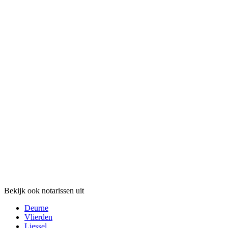
Bekijk ook notarissen uit
Deurne
Vlierden
Liessel