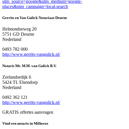
utm_source=google&utm_medium=google-
places&utm_campaign=local-search
Gerrits en Van Gulick Notariaat Deurne
Helmondseweg 20
5751 GD Deurne
Nederland
0493 782 000
http://www.gerrits-vangulick.nl/
Notaris Mr. M.M. van Gulick B.V.
Zeelandsedijk 6
5424 TL Elsendorp
Nederland
0492 362 121
http://www.gerrits-vangulick.nl/
GRATIS offertes aanvragen
Vind een notaris in Milheeze