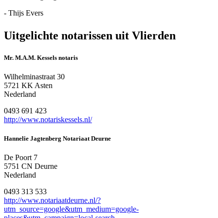
- Thijs Evers
Uitgelichte notarissen uit Vlierden
Mr. M.A.M. Kessels notaris
Wilhelminastraat 30
5721 KK Asten
Nederland
0493 691 423
http://www.notariskessels.nl/
Hannelie Jagtenberg Notariaat Deurne
De Poort 7
5751 CN Deurne
Nederland
0493 313 533
http://www.notariaatdeurne.nl/?
utm_source=google&utm_medium=google-
places&utm_campaign=local-search