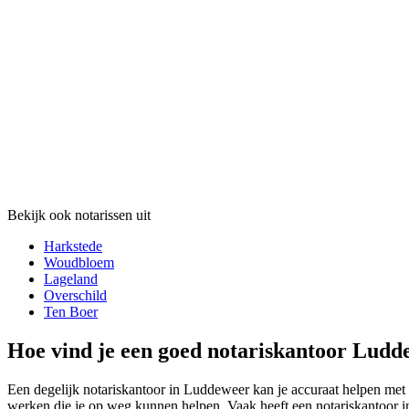
Bekijk ook notarissen uit
Harkstede
Woudbloem
Lageland
Overschild
Ten Boer
Hoe vind je een goed notariskantoor Ludd
Een degelijk notariskantoor in Luddeweer kan je accuraat helpen met d
werken die je op weg kunnen helpen. Vaak heeft een notariskantoor in 