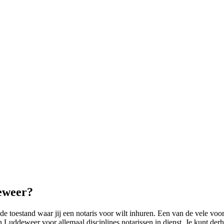
eweer?
e toestand waar jij een notaris voor wilt inhuren. Een van de vele voor
Luddeweer voor allemaal disciplines notarissen in dienst. Je kunt derh