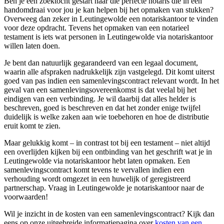
Ben je een zoektocht gestart naar die perfecte notaris die in een
handomdraai voor jou je kan helpen bij het opmaken van stukken?
Overweeg dan zeker in Leutingewolde een notariskantoor te vinden
voor deze opdracht. Tevens het opmaken van een notarieel
testament is iets wat personen in Leutingewolde via notariskantoor
willen laten doen.
Je bent dan natuurlijk gegarandeerd van een legaal document,
waarin alle afspraken nadrukkelijk zijn vastgelegd. Dit komt uiterst
goed van pas indien een samenlevingscontract relevant wordt. In het
geval van een samenlevingsovereenkomst is dat veelal bij het
eindigen van een verbinding. Je wil daarbij dat alles helder is
beschreven, goed is beschreven en dat het zonder enige twijfel
duidelijk is welke zaken aan wie toebehoren en hoe de distributie
eruit komt te zien.
Maar gelukkig komt – in contrast tot bij een testament – niet altijd
een overlijden kijken bij een ontbinding van het geschrift wat je in
Leutingewolde via notariskantoor hebt laten opmaken. Een
samenlevingscontract komt tevens te vervallen indien een
verhouding wordt omgezet in een huwelijk of geregistreerd
partnerschap. Vraag in Leutingewolde je notariskantoor naar de
voorwaarden!
Wil je inzicht in de kosten van een samenlevingscontract? Kijk dan
eens op onze uitgebreide informatiepagina over
kosten van een