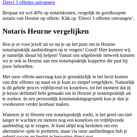
Direct 3 offertes ontvangen
Bespaar tot wel 40% op notariskosten, vergelijk de goedkoopste
notaris van Heurne op offerte. Klik op ‘Direct 3 offertes ontvangen’.
Notaris Heurne vergelijken
Ben je er voor jezelf uit en sta je op het punt om in Heurne
notarispraktijk aanbiedingen op te vragen? Goed! Hier kunnen wij
je namelijk ideaal bij helpen! Vanuit ons uitgebreide netwerk kunnen
we je ook in Heurne aan een notarispraktijk koppelen die past bij
jouw behoeften.
Met onze offerte-aanvraag kun je gemakkelijk in het bezit komen
van drie offertes op maat en je kunt zo simpel vergelijken. Natuurlijk
is dit gehele proces vrijblijvend en kosteloos, tot het moment dat jij
je keuze definitief hebt gemaakt om in Heurne je notarispraktijk uit
te zoeken. In een persoonlijk kennismakingsgesprek kun je dan je
voorkeuren verder kenbaar maken.
Wanneer je in Heurne een notarispraktijk zoekt, is het goed om niet
langer te wachten en meteen nog een kosteloos en vrijblijvende
aanbieding op te vragen. Je kunt altijd nog besluiten om een
alternatieve optie te proberen, maar via onze aanbiedingen heb je
geheid succes en begint je besparing direct nog.