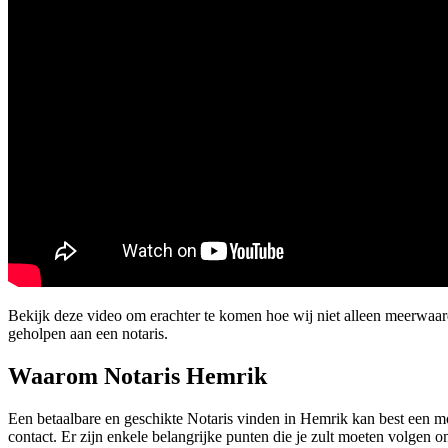
Bekijk deze video om erachter te komen hoe wij niet alleen meerwa
geholpen aan een notaris.
Waarom Notaris Hemrik
Een betaalbare en geschikte Notaris vinden in Hemrik kan best een mo
contact. Er zijn enkele belangrijke punten die je zult moeten volgen om