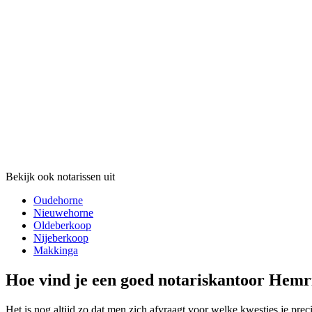
Bekijk ook notarissen uit
Oudehorne
Nieuwehorne
Oldeberkoop
Nijeberkoop
Makkinga
Hoe vind je een goed notariskantoor Hemr
Het is nog altijd zo dat men zich afvraagt voor welke kwesties je prec