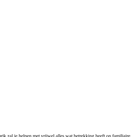
ik zal je helpen met vrijwel alles wat betrekking heeft op familiaire