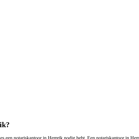
ik?
ies een notariskantoor in Hemrik nodig hebt. Een notariskantoor in Hemr