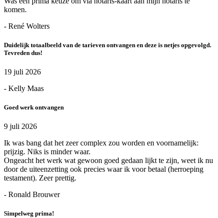
Was een prima keuze om via notaris-kaart aan mijn notaris te
komen.
- René Wolters
Duidelijk totaalbeeld van de tarieven ontvangen en deze is netjes opgevolgd.
Tevreden dus!
19 juli 2026
- Kelly Maas
Goed werk ontvangen
9 juli 2026
Ik was bang dat het zeer complex zou worden en voornamelijk:
prijzig. Niks is minder waar.
Ongeacht het werk wat gewoon goed gedaan lijkt te zijn, weet ik nu
door de uiteenzetting ook precies waar ik voor betaal (herroeping
testament). Zeer prettig.
- Ronald Brouwer
Simpelweg prima!