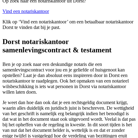
Op zoek naar een notariskantoor uit Dorst?
Vind een notariskantoor
Klik op ‘Vind een notariskantoor’ om een betaalbaar notariskantoor
Dorst te vinden dat bij je past.
Dorst notariskantoor
samenlevingscontract & testament
Ben je op zoek naar een deskundige notaris die een
samenlevingscontract voor jou en je geliefde of huisgenoot kan
opstellen? Laat je dan absoluut eens inspireren door in Dorst een
notariskantoor te raadplegen. Ook het opmaken van een notarieel
wilsbeschikking is iets wat personen in Dorst via notariskantoor
willen laten doen.
Je weet dan hoe dan ook dat je een rechtsgeldig document krijgt,
waarin alles duidelijk en juridisch juist is beschreven. De wettigheid
van het geschrift is namelijk erg belangrijk indien het benodigd is
dat wat in het document staat ook uitgevoerd wordt. Veelal is dat pas
bij het opheffen van de regeling in kwestie. In dit soort tijden is het
van nut dat het document helder is, wettelijk is en dat er zonder
enige twijfel is vastgelegd hoe de verdeling van bezittingen eruit