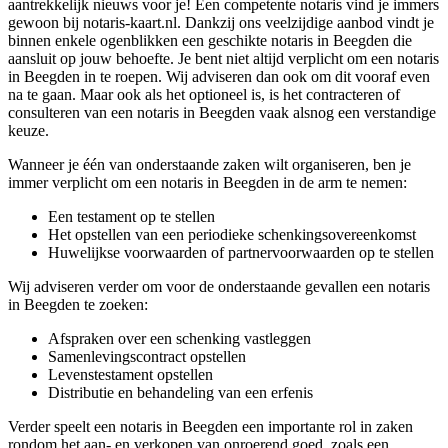
aantrekkelijk nieuws voor je! Een competente notaris vind je immers
gewoon bij notaris-kaart.nl. Dankzij ons veelzijdige aanbod vindt je
binnen enkele ogenblikken een geschikte notaris in Beegden die
aansluit op jouw behoefte. Je bent niet altijd verplicht om een notaris
in Beegden in te roepen. Wij adviseren dan ook om dit vooraf even
na te gaan. Maar ook als het optioneel is, is het contracteren of
consulteren van een notaris in Beegden vaak alsnog een verstandige
keuze.
Wanneer je één van onderstaande zaken wilt organiseren, ben je
immer verplicht om een notaris in Beegden in de arm te nemen:
Een testament op te stellen
Het opstellen van een periodieke schenkingsovereenkomst
Huwelijkse voorwaarden of partnervoorwaarden op te stellen
Wij adviseren verder om voor de onderstaande gevallen een notaris
in Beegden te zoeken:
Afspraken over een schenking vastleggen
Samenlevingscontract opstellen
Levenstestament opstellen
Distributie en behandeling van een erfenis
Verder speelt een notaris in Beegden een importante rol in zaken
rondom het aan- en verkopen van onroerend goed, zoals een