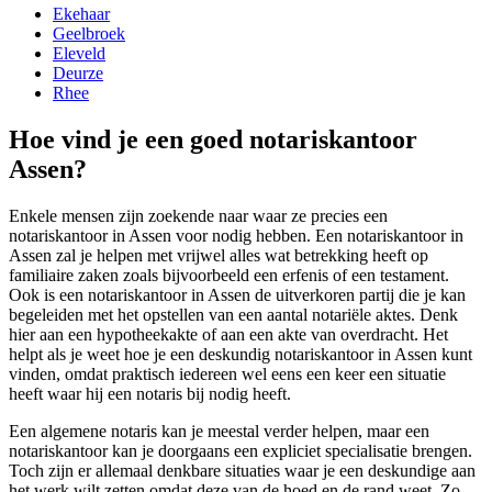
Ekehaar
Geelbroek
Eleveld
Deurze
Rhee
Hoe vind je een goed notariskantoor
Assen?
Enkele mensen zijn zoekende naar waar ze precies een
notariskantoor in Assen voor nodig hebben. Een notariskantoor in
Assen zal je helpen met vrijwel alles wat betrekking heeft op
familiaire zaken zoals bijvoorbeeld een erfenis of een testament.
Ook is een notariskantoor in Assen de uitverkoren partij die je kan
begeleiden met het opstellen van een aantal notariële aktes. Denk
hier aan een hypotheekakte of aan een akte van overdracht. Het
helpt als je weet hoe je een deskundig notariskantoor in Assen kunt
vinden, omdat praktisch iedereen wel eens een keer een situatie
heeft waar hij een notaris bij nodig heeft.
Een algemene notaris kan je meestal verder helpen, maar een
notariskantoor kan je doorgaans een expliciet specialisatie brengen.
Toch zijn er allemaal denkbare situaties waar je een deskundige aan
het werk wilt zetten omdat deze van de hoed en de rand weet. Zo