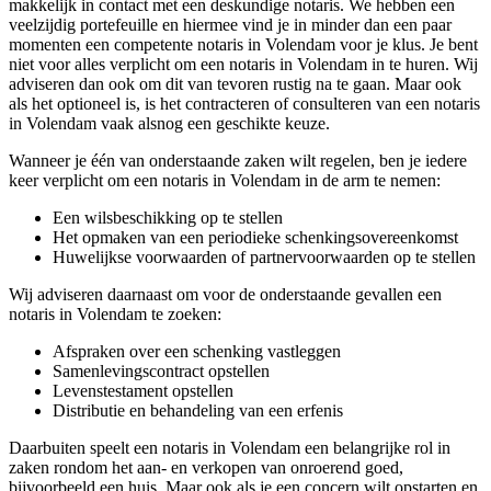
makkelijk in contact met een deskundige notaris. We hebben een
veelzijdig portefeuille en hiermee vind je in minder dan een paar
momenten een competente notaris in Volendam voor je klus. Je bent
niet voor alles verplicht om een notaris in Volendam in te huren. Wij
adviseren dan ook om dit van tevoren rustig na te gaan. Maar ook
als het optioneel is, is het contracteren of consulteren van een notaris
in Volendam vaak alsnog een geschikte keuze.
Wanneer je één van onderstaande zaken wilt regelen, ben je iedere
keer verplicht om een notaris in Volendam in de arm te nemen:
Een wilsbeschikking op te stellen
Het opmaken van een periodieke schenkingsovereenkomst
Huwelijkse voorwaarden of partnervoorwaarden op te stellen
Wij adviseren daarnaast om voor de onderstaande gevallen een
notaris in Volendam te zoeken:
Afspraken over een schenking vastleggen
Samenlevingscontract opstellen
Levenstestament opstellen
Distributie en behandeling van een erfenis
Daarbuiten speelt een notaris in Volendam een belangrijke rol in
zaken rondom het aan- en verkopen van onroerend goed,
bijvoorbeeld een huis. Maar ook als je een concern wilt opstarten en