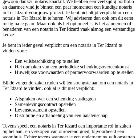
gewoon dankzij notaris-kaart.nl. We hebben een veelzijdig portfolio
en daarmee vind je binnen een paar momenten een kundige notaris
in Ter Idzard voor jouw project. Je bent niet altijd verplicht om een
notaris in Ter Idzard in te huren. Wij adviseren dan ook om dit eerst
rustig na te gaan. Maar ook als het optioneel is, is het aannemen of
benaderen van een notaris in Ter Idzard vaak alsnog een verstandige
keuze.
Je bent in ieder geval verplicht om een notaris in Ter Idzard te
vinden voor:
Een wilsbeschikking op te stellen
Het opmaken van een periodieke schenkingsovereenkomst
Huwelijkse voorwaarden of partnervoorwaarden op te stellen
Bij de volgende zaken raden wij ten strengste aan om een notaris in
Ter Idzard te vinden, ook al is dit niet verplicht:
Afspraken over een schenking vastleggen
Samenlevingscontract opstellen
Levenstestament opstellen
Distributie en afhandeling van een nalatenschap
Tevens speelt een notaris in Ter Idzard een importante rol in zaken
bij het aan- en verkopen van onroerend goed, bijvoorbeeld een
woonhuis. Echter tevens wanneer je een onderneming wilt opstarten