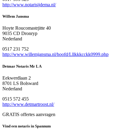
http://www.notarisijdema.nl/
Willem Jansma
Hoyte Roucomastrjitte 40
9035 CD Dronryp
Nederland
0517 231 752
http://www.willemjansma.nl/hoofd/Lllkkkcckk0999.php
Detmar Notaris Mr L A
Eekwerdlaan 2
8701 LS Bolsward
Nederland
0515 572 455
http://www.detmartroost.nl/
GRATIS offertes aanvragen
Vind een notaris in Spannum