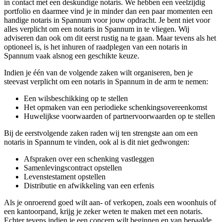
in contact met een deskundige notaris. We hebben een veelzijdig
portfolio en daarmee vind je in minder dan een paar momenten een
handige notaris in Spannum voor jouw opdracht. Je bent niet voor
alles verplicht om een notaris in Spannum in te vliegen. Wij
adviseren dan ook om dit eerst rustig na te gaan. Maar tevens als het
optioneel is, is het inhuren of raadplegen van een notaris in
Spannum vaak alsnog een geschikte keuze.
Indien je één van de volgende zaken wilt organiseren, ben je
steevast verplicht om een notaris in Spannum in de arm te nemen:
Een wilsbeschikking op te stellen
Het opmaken van een periodieke schenkingsovereenkomst
Huwelijkse voorwaarden of partnervoorwaarden op te stellen
Bij de eerstvolgende zaken raden wij ten strengste aan om een
notaris in Spannum te vinden, ook al is dit niet gedwongen:
Afspraken over een schenking vastleggen
Samenlevingscontract opstellen
Levenstestament opstellen
Distributie en afwikkeling van een erfenis
Als je onroerend goed wilt aan- of verkopen, zoals een woonhuis of
een kantoorpand, krijg je zeker weten te maken met een notaris.
Echter tevens indien je een concern wilt beginnen en van bepaalde