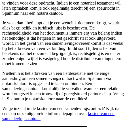
te vinden voor deze opdracht. Indien je een notarieel testament wil
laten opmaken kom je ook regelmatig terecht bij een speurtocht in
Spannum naar een notariskantoor.
Je weet dan überhaupt dat je een wettelijk document krijgt, waarin
alles begrijpelijk en juridisch juist is beschreven. De
rechtsgeldigheid van het document is immers erg van belang indien
het benodigd is dat hetgeen in het geschrift staat ook uitgevoerd
wordt. In het geval van een samenlevingsovereenkomst is dat veelal
bij het afbreken van een verbinding. In dit soort tijden is het van
betekenis dat het document begrijpelijk is, rechtsgeldig is en dat er
zonder enige twijfel is vastgelegd hoe de distributie van dingen eruit
moet komen te zien.
Niettemin is het afbreken van een liefdesrelatie niet de enige
aanleiding om een samenlevingscontract wat in Spannum via
notariskantoor is opgesteld te laten ontbinden. Een
samenlevingscontract komt altijd te vervallen wanneer een relatie
wordt omgezet in een trouwerij of geregistreerd partnerschap. Vraag
in Spannum je notariskantoor naar de condities!
Wil je inzicht in de kosten van een samenlevingscontract? Kijk dan
eens op onze uitgebreide informatiepagina over
kosten van een
samenlevingscontract
.