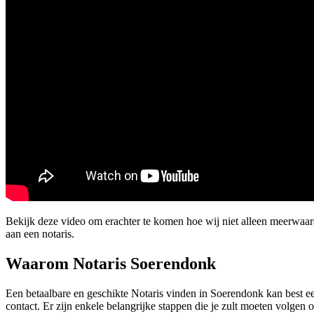
Bekijk deze video om erachter te komen hoe wij niet alleen meerwa
aan een notaris.
Waarom Notaris Soerendonk
Een betaalbare en geschikte Notaris vinden in Soerendonk kan best ee
contact. Er zijn enkele belangrijke stappen die je zult moeten volgen o