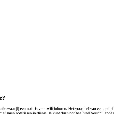
e?
uatie waar jij een notaris voor wilt inhuren. Het voordeel van een notar
ialismen notarissen in dienst. Je kunt dus voor heel veel verschillende 