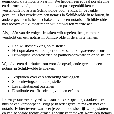
gemakkelijk via notaris-kaart.nl. We hebben een royaal portefeuille
en daarmee vind je in minder dan een paar ogenblikken een
verstandige notaris in Schildwolde voor je klus. In bepaalde
gevallen is het vereist om een notaris in Schildwolde in te huren, in
andere gevallen is het inschakelen van een notaris in Schildwolde
niet noodzakelijk, maar raden wij het wel ten zeerste aan.
Als je één van de volgende zaken wilt regelen, ben je immer
verplicht om een notaris in Schildwolde in de arm te nemen:
Een wilsbeschikking op te stellen
Het opmaken van een periodieke schenkingsovereenkomst
Huwelijkse voorwaarden of partnervoorwaarden op te stellen
Wij adviseren daarbuiten om voor de opvolgende gevallen een
notaris in Schildwolde te zoeken:
Afspraken over een schenking vastleggen
Samenlevingscontract opstellen
Levenstestament opstellen
Distributie en afhandeling van een erfenis
Indien je onroerend goed wilt aan- of verkopen, bijvoorbeeld een
huis of een kantoorpand, krijg je in ieder geval te maken met een
notaris. Echter tevens wanneer je een handelsbedrijf wilt opstarten
en van bepaalde rechtsvormen gebruik gaat maken, komt een notaris