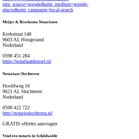
utm_source=google&utm_medium=google-
places&utm_campaign=local-search
Meijer & Broekema Notarissen
Kerkstraat 148
9603 AL Hoogezand
Nederland
0598 451 284
https://notariaatdepoel.nl/
Notariaat Slochteren
Hoofdweg 16
9621 AL Slochteren
Nederland
0598 422 722
http://notarisslochteren.nl/
GRATIS offertes aanvragen
Vind een notaris in Schildwolde