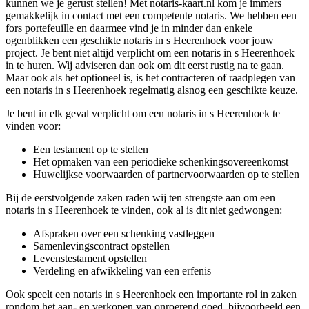
kunnen we je gerust stellen! Met notaris-kaart.nl kom je immers
gemakkelijk in contact met een competente notaris. We hebben een
fors portefeuille en daarmee vind je in minder dan enkele
ogenblikken een geschikte notaris in s Heerenhoek voor jouw
project. Je bent niet altijd verplicht om een notaris in s Heerenhoek
in te huren. Wij adviseren dan ook om dit eerst rustig na te gaan.
Maar ook als het optioneel is, is het contracteren of raadplegen van
een notaris in s Heerenhoek regelmatig alsnog een geschikte keuze.
Je bent in elk geval verplicht om een notaris in s Heerenhoek te
vinden voor:
Een testament op te stellen
Het opmaken van een periodieke schenkingsovereenkomst
Huwelijkse voorwaarden of partnervoorwaarden op te stellen
Bij de eerstvolgende zaken raden wij ten strengste aan om een
notaris in s Heerenhoek te vinden, ook al is dit niet gedwongen:
Afspraken over een schenking vastleggen
Samenlevingscontract opstellen
Levenstestament opstellen
Verdeling en afwikkeling van een erfenis
Ook speelt een notaris in s Heerenhoek een importante rol in zaken
rondom het aan- en verkopen van onroerend goed, bijvoorbeeld een