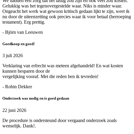
We hadden een zorg dat het lastig zou zijn en ook veel zou kosten.
Gelukkig was het tegenovergestelde waar. Niks is minder waar.
Ongeacht het werk wat gewoon kritisch gedaan lijkt te zijn, weet ik
nu door de uiteenzetting ook precies waar ik voor betaal (herroeping
testament). Erg prettig.
- Björn van Leeuwen
Goedkoop en goed!
3 juli 2026
Verklaring van erfrecht was meteen afgehandeld! En wat kosten
kunnen besparen door de
vergelijking vooraf. Met die reden ben ik tevreden!
- Robin Dekker
Onderzoek was nodig en is goed gedaan
22 juni 2026
De procedure is ondersteund door vergaand onderzoek zoals
wenselijk. Dank!.