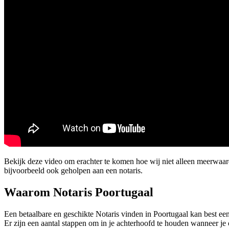
Bekijk deze video om erachter te komen hoe wij niet alleen meerwaa
bijvoorbeeld ook geholpen aan een notaris.
Waarom Notaris Poortugaal
Een betaalbare en geschikte Notaris vinden in Poortugaal kan best een 
Er zijn een aantal stappen om in je achterhoofd te houden wanneer je 