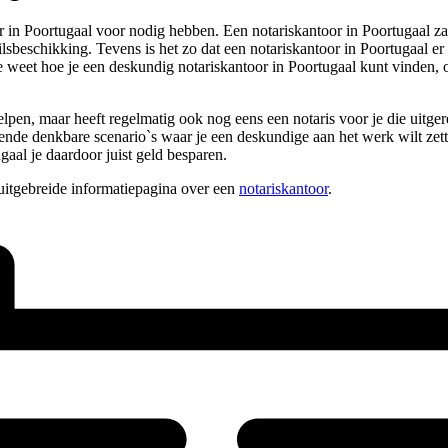
n Poortugaal voor nodig hebben. Een notariskantoor in Poortugaal zal j
lsbeschikking. Tevens is het zo dat een notariskantoor in Poortugaal er
e weet hoe je een deskundig notariskantoor in Poortugaal kunt vinden, 
elpen, maar heeft regelmatig ook nog eens een notaris voor je die uitge
illende denkbare scenario`s waar je een deskundige aan het werk wilt ze
gaal je daardoor juist geld besparen.
uitgebreide informatiepagina over een
notariskantoor
.