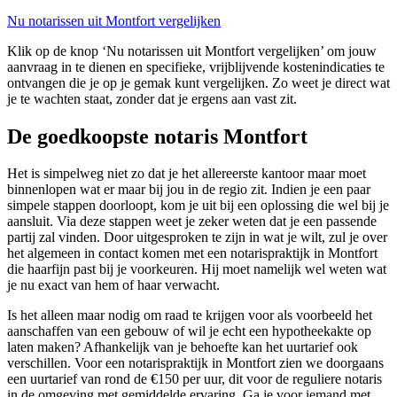
Nu notarissen uit Montfort vergelijken
Klik op de knop ‘Nu notarissen uit Montfort vergelijken’ om jouw
aanvraag in te dienen en specifieke, vrijblijvende kostenindicaties te
ontvangen die je op je gemak kunt vergelijken. Zo weet je direct wat
je te wachten staat, zonder dat je ergens aan vast zit.
De goedkoopste notaris Montfort
Het is simpelweg niet zo dat je het allereerste kantoor maar moet
binnenlopen wat er maar bij jou in de regio zit. Indien je een paar
simpele stappen doorloopt, kom je uit bij een oplossing die wel bij je
aansluit. Via deze stappen weet je zeker weten dat je een passende
partij zal vinden. Door uitgesproken te zijn in wat je wilt, zul je over
het algemeen in contact komen met een notarispraktijk in Montfort
die haarfijn past bij je voorkeuren. Hij moet namelijk wel weten wat
je nu exact van hem of haar verwacht.
Is het alleen maar nodig om raad te krijgen voor als voorbeeld het
aanschaffen van een gebouw of wil je echt een hypotheekakte op
laten maken? Afhankelijk van je behoefte kan het uurtarief ook
verschillen. Voor een notarispraktijk in Montfort zien we doorgaans
een uurtarief van rond de €150 per uur, dit voor de reguliere notaris
in de omgeving met gemiddelde ervaring. Ga je voor iemand met