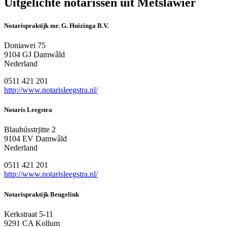
Uitgelichte notarissen uit Metslawier
Notarispraktijk mr. G. Huizinga B.V.
Doniawei 75
9104 GJ Damwâld
Nederland
0511 421 201
http://www.notarisleegstra.nl/
Notaris Leegstra
Blauhússtrjitte 2
9104 EV Damwâld
Nederland
0511 421 201
http://www.notarisleegstra.nl/
Notarispraktijk Beugelink
Kerkstraat 5-11
9291 CA Kollum