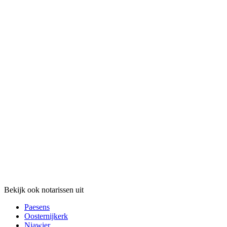
Bekijk ook notarissen uit
Paesens
Oosternijkerk
Niawier