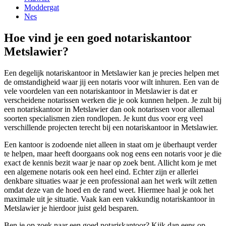
Moddergat
Nes
Hoe vind je een goed notariskantoor
Metslawier?
Een degelijk notariskantoor in Metslawier kan je precies helpen met
de omstandigheid waar jij een notaris voor wilt inhuren. Een van de
vele voordelen van een notariskantoor in Metslawier is dat er
verscheidene notarissen werken die je ook kunnen helpen. Je zult bij
een notariskantoor in Metslawier dan ook notarissen voor allemaal
soorten specialismen zien rondlopen. Je kunt dus voor erg veel
verschillende projecten terecht bij een notariskantoor in Metslawier.
Een kantoor is zodoende niet alleen in staat om je überhaupt verder
te helpen, maar heeft doorgaans ook nog eens een notaris voor je die
exact de kennis bezit waar je naar op zoek bent. Allicht kom je met
een algemene notaris ook een heel eind. Echter zijn er allerlei
denkbare situaties waar je een professional aan het werk wilt zetten
omdat deze van de hoed en de rand weet. Hiermee haal je ook het
maximale uit je situatie. Vaak kan een vakkundig notariskantoor in
Metslawier je hierdoor juist geld besparen.
Ben je op zoek naar een goed notariskantoor? Kijk dan eens op