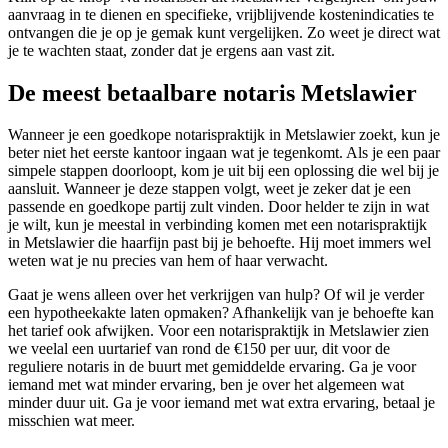
aanvraag in te dienen en specifieke, vrijblijvende kostenindicaties te
ontvangen die je op je gemak kunt vergelijken. Zo weet je direct wat
je te wachten staat, zonder dat je ergens aan vast zit.
De meest betaalbare notaris Metslawier
Wanneer je een goedkope notarispraktijk in Metslawier zoekt, kun je
beter niet het eerste kantoor ingaan wat je tegenkomt. Als je een paar
simpele stappen doorloopt, kom je uit bij een oplossing die wel bij je
aansluit. Wanneer je deze stappen volgt, weet je zeker dat je een
passende en goedkope partij zult vinden. Door helder te zijn in wat
je wilt, kun je meestal in verbinding komen met een notarispraktijk
in Metslawier die haarfijn past bij je behoefte. Hij moet immers wel
weten wat je nu precies van hem of haar verwacht.
Gaat je wens alleen over het verkrijgen van hulp? Of wil je verder
een hypotheekakte laten opmaken? Afhankelijk van je behoefte kan
het tarief ook afwijken. Voor een notarispraktijk in Metslawier zien
we veelal een uurtarief van rond de €150 per uur, dit voor de
reguliere notaris in de buurt met gemiddelde ervaring. Ga je voor
iemand met wat minder ervaring, ben je over het algemeen wat
minder duur uit. Ga je voor iemand met wat extra ervaring, betaal je
misschien wat meer.