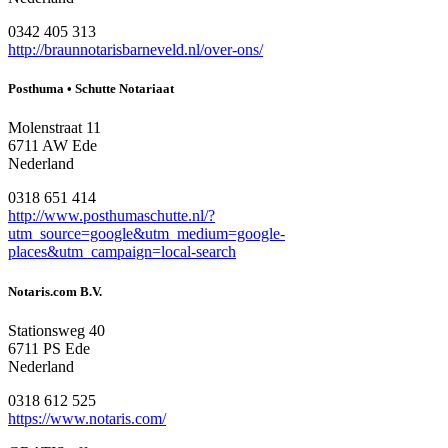
0342 405 313
http://braunnotarisbarneveld.nl/over-ons/
Posthuma • Schutte Notariaat
Molenstraat 11
6711 AW Ede
Nederland
0318 651 414
http://www.posthumaschutte.nl/?
utm_source=google&utm_medium=google-
places&utm_campaign=local-search
Notaris.com B.V.
Stationsweg 40
6711 PS Ede
Nederland
0318 612 525
https://www.notaris.com/