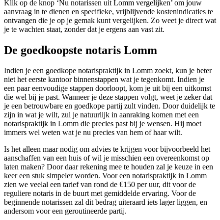
Klik op de knop ‘Nu notarissen uit Lomm vergelijken’ om jouw
aanvraag in te dienen en specifieke, vrijblijvende kostenindicaties te
ontvangen die je op je gemak kunt vergelijken. Zo weet je direct wat
je te wachten staat, zonder dat je ergens aan vast zit.
De goedkoopste notaris Lomm
Indien je een goedkope notarispraktijk in Lomm zoekt, kun je beter
niet het eerste kantoor binnenstappen wat je tegenkomt. Indien je
een paar eenvoudige stappen doorloopt, kom je uit bij een uitkomst
die wel bij je past. Wanneer je deze stappen volgt, weet je zeker dat
je een betrouwbare en goedkope partij zult vinden. Door duidelijk te
zijn in wat je wilt, zul je natuurlijk in aanraking komen met een
notarispraktijk in Lomm die precies past bij je wensen. Hij moet
immers wel weten wat je nu precies van hem of haar wilt.
Is het alleen maar nodig om advies te krijgen voor bijvoorbeeld het
aanschaffen van een huis of wil je misschien een overeenkomst op
laten maken? Door daar rekening mee te houden zal je keuze in een
keer een stuk simpeler worden. Voor een notarispraktijk in Lomm
zien we veelal een tarief van rond de €150 per uur, dit voor de
reguliere notaris in de buurt met gemiddelde ervaring. Voor de
beginnende notarissen zal dit bedrag uiteraard iets lager liggen, en
andersom voor een geroutineerde partij.