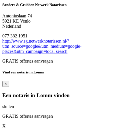
Sanders & Grubben Netwerk Notarissen
Antoniuslaan 74
5921 KE Venlo
Nederland
077 382 1951
http://www.sg.netwerknotarissen.nl/?
utm_source=google&utm_medium=google-
places&utm_campaign=local-search
GRATIS offertes aanvragen
Vind een notaris in Lomm
×
Een notaris in Lomm vinden
sluiten
GRATIS offertes aanvragen
X