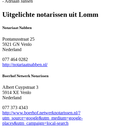
- Adriaan Jansen
Uitgelichte notarissen uit Lomm
Notariaat Nabben
Pontanusstraat 25
5921 GN Venlo
Nederland
077 464 0282
http://notariaatnabben.nl/
Boerhof Netwerk Notarissen
Albert Cuypstraat 3
5914 XE Venlo
Nederland
077 373 4343
http://www.boerhof.netwerknotarissen.nl/?
utm_source=google&utm_medium=google-
places&utm_campaign=local-search