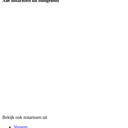
Alle notarissen uit Hoogeloon
Bekijk ook notarissen uit
Vessem