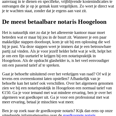
aanvraag in te dienen en specifieke, vrijblijvende kostenindicaties te
ontvangen die je op je gemak kunt vergelijken. Zo weet je direct wat
je te wachten staat, zonder dat je ergens aan vast zit.
De meest betaalbare notaris Hoogeloon
Het is natuurlijk niet zo dat je het allereerste kantoor maar moet
betreden wat er maar bij jou in de buurt zit. Wanneer je een paar
makkelijke stappen doorloopt, kom je uit bij een oplossing die wel
bij je past. Via deze stappen weet je immers dat je een betrouwbare
partij zal vinden. Als je voor jezelf helder hebt wat je wilt, helpt het
je om een fijn uurtarief te krijgen bij een notarispraktijk in
Hoogeloon. Als de opdracht glashelder is, is het veel eenvoudiger
om een passend tarief af te spreken.
Gaat je behoefte uitsluitend over het verkrijgen van raad? Of wil je
tevens een overeenkomst laten opstellen? Afhankelijk van je
behoefte kan het tarief ook verschillen. Over het algemeen genomen
zien we bij een notarispraktijk in Hoogeloon een normaal tarief van
€150. Ga je voor iemand met wat mindere ervaring, ben je over het
algemeen wat goedkoper uit. Ga je voor een professional met wat
meer ervaring, betaal je misschien wat meer.
Ben je op zoek naar de goedkoopste notaris? Kijk dan eens op onze
uitgebreide informatiepagina over de
goedkoopste notaris
.