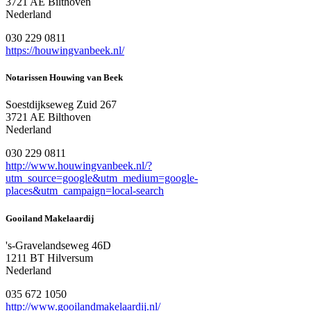
3721 AE Bilthoven
Nederland
030 229 0811
https://houwingvanbeek.nl/
Notarissen Houwing van Beek
Soestdijkseweg Zuid 267
3721 AE Bilthoven
Nederland
030 229 0811
http://www.houwingvanbeek.nl/?
utm_source=google&utm_medium=google-
places&utm_campaign=local-search
Gooiland Makelaardij
's-Gravelandseweg 46D
1211 BT Hilversum
Nederland
035 672 1050
http://www.gooilandmakelaardij.nl/