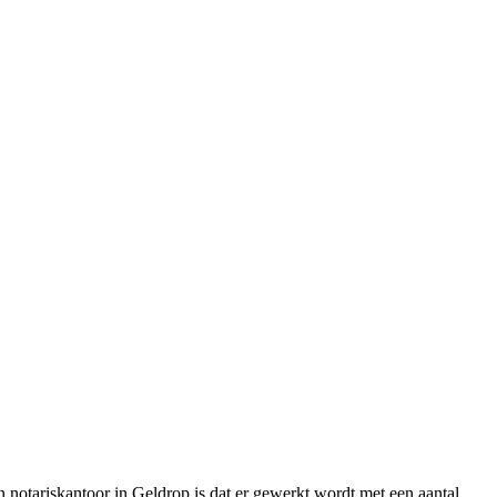
n notariskantoor in Geldrop is dat er gewerkt wordt met een aantal