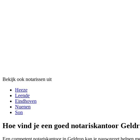
Bekijk ook notarissen uit
Heeze
Leende
Eindhoven
Nuenen
Son
Hoe vind je een goed notariskantoor Geld
Een competent notariskantoor in Geldrop kan je nauwgezet helpen met d