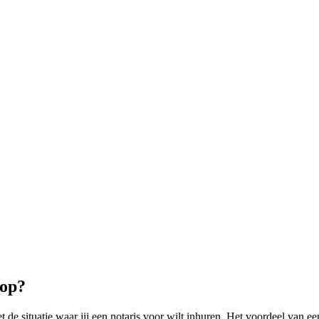
rop?
e situatie waar jij een notaris voor wilt inhuren. Het voordeel van ee