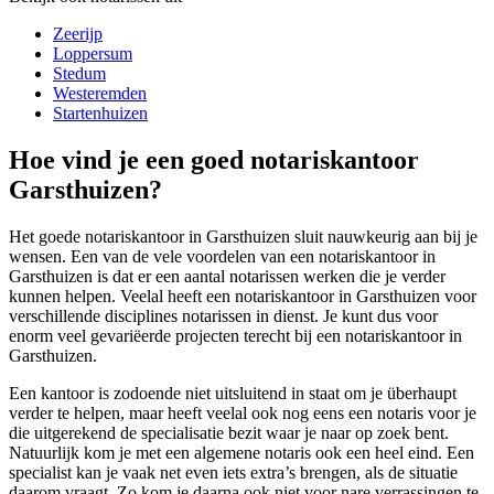
Zeerijp
Loppersum
Stedum
Westeremden
Startenhuizen
Hoe vind je een goed notariskantoor
Garsthuizen?
Het goede notariskantoor in Garsthuizen sluit nauwkeurig aan bij je
wensen. Een van de vele voordelen van een notariskantoor in
Garsthuizen is dat er een aantal notarissen werken die je verder
kunnen helpen. Veelal heeft een notariskantoor in Garsthuizen voor
verschillende disciplines notarissen in dienst. Je kunt dus voor
enorm veel gevariëerde projecten terecht bij een notariskantoor in
Garsthuizen.
Een kantoor is zodoende niet uitsluitend in staat om je überhaupt
verder te helpen, maar heeft veelal ook nog eens een notaris voor je
die uitgerekend de specialisatie bezit waar je naar op zoek bent.
Natuurlijk kom je met een algemene notaris ook een heel eind. Een
specialist kan je vaak net even iets extra’s brengen, als de situatie
daarom vraagt. Zo kom je daarna ook niet voor nare verrassingen te