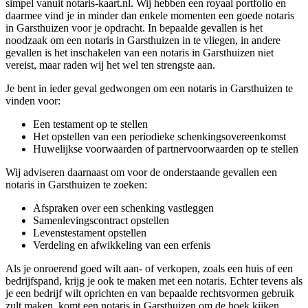
simpel vanuit notaris-kaart.nl. Wij hebben een royaal portfolio en
daarmee vind je in minder dan enkele momenten een goede notaris
in Garsthuizen voor je opdracht. In bepaalde gevallen is het
noodzaak om een notaris in Garsthuizen in te vliegen, in andere
gevallen is het inschakelen van een notaris in Garsthuizen niet
vereist, maar raden wij het wel ten strengste aan.
Je bent in ieder geval gedwongen om een notaris in Garsthuizen te
vinden voor:
Een testament op te stellen
Het opstellen van een periodieke schenkingsovereenkomst
Huwelijkse voorwaarden of partnervoorwaarden op te stellen
Wij adviseren daarnaast om voor de onderstaande gevallen een
notaris in Garsthuizen te zoeken:
Afspraken over een schenking vastleggen
Samenlevingscontract opstellen
Levenstestament opstellen
Verdeling en afwikkeling van een erfenis
Als je onroerend goed wilt aan- of verkopen, zoals een huis of een
bedrijfspand, krijg je ook te maken met een notaris. Echter tevens als
je een bedrijf wilt oprichten en van bepaalde rechtsvormen gebruik
zult maken, komt een notaris in Garsthuizen om de hoek kijken.