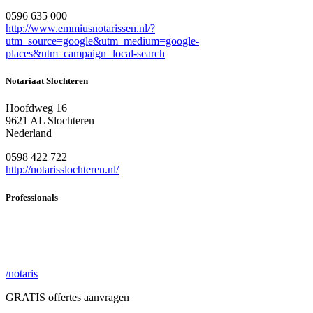
0596 635 000
http://www.emmiusnotarissen.nl/?
utm_source=google&utm_medium=google-
places&utm_campaign=local-search
Notariaat Slochteren
Hoofdweg 16
9621 AL Slochteren
Nederland
0598 422 722
http://notarisslochteren.nl/
Professionals
/notaris
GRATIS offertes aanvragen