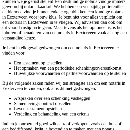
kunnen we je gerust stellen! Een deskundige notaris vind je immers
gewoon bij notaris-kaart.nl. We hebben een veelzijdig portefeuille
en hiermee vind je binnen enkele ogenblikken een kundige notaris
in Eexterveen voor jouw klus. Je bent niet voor alles verplicht om
een notaris in Eexterveen in te vliegen. Wij adviseren dan ook om
dit vooraf rustig na te gaan. Maar tevens als het optioneel is, is het
inhuren of benaderen van een notaris in Eexterveen vaak alsnog een
verstandige keuze.
Je bent in elk geval gedwongen om een notaris in Eexterveen te
vinden voor:
Een testament op te stellen
Het opmaken van een periodieke schenkingsovereenkomst
Huwelijkse voorwaarden of partnervoorwaarden op te stellen
Bij de volgende zaken raden wij ten strengste aan om een notaris in
Eexterveen te vinden, ook al is dit niet gedwongen:
Afspraken over een schenking vastleggen
Samenlevingscontract opstellen
Levenstestament opstellen
Verdeling en behandeling van een erfenis
Indien je onroerend goed wilt aan- of verkopen, zoals een huis of
een bedrijfspand, krijg je bovendien te maken met een notaris.