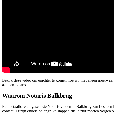
Bekijk deze video om erachter te komen hoe wij niet alleen meerwa
aan een notaris.
Waarom Notaris Balkbrug
Een betaalbare en geschikte Notaris vinden in Balkbrug kan best een l
contact. Er zijn enkele belangrijke stappen die je zult moeten volgen om