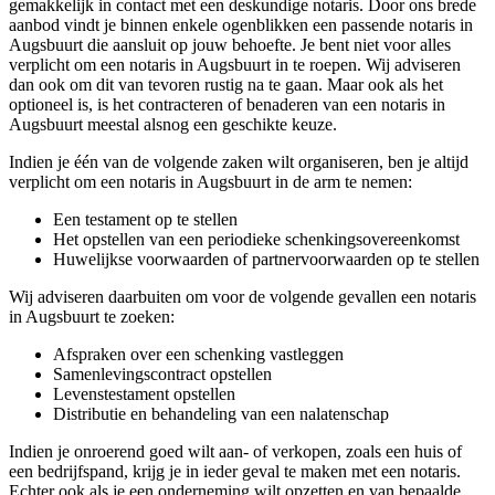
gemakkelijk in contact met een deskundige notaris. Door ons brede
aanbod vindt je binnen enkele ogenblikken een passende notaris in
Augsbuurt die aansluit op jouw behoefte. Je bent niet voor alles
verplicht om een notaris in Augsbuurt in te roepen. Wij adviseren
dan ook om dit van tevoren rustig na te gaan. Maar ook als het
optioneel is, is het contracteren of benaderen van een notaris in
Augsbuurt meestal alsnog een geschikte keuze.
Indien je één van de volgende zaken wilt organiseren, ben je altijd
verplicht om een notaris in Augsbuurt in de arm te nemen:
Een testament op te stellen
Het opstellen van een periodieke schenkingsovereenkomst
Huwelijkse voorwaarden of partnervoorwaarden op te stellen
Wij adviseren daarbuiten om voor de volgende gevallen een notaris
in Augsbuurt te zoeken:
Afspraken over een schenking vastleggen
Samenlevingscontract opstellen
Levenstestament opstellen
Distributie en behandeling van een nalatenschap
Indien je onroerend goed wilt aan- of verkopen, zoals een huis of
een bedrijfspand, krijg je in ieder geval te maken met een notaris.
Echter ook als je een onderneming wilt opzetten en van bepaalde