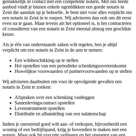
gemakkelijk in contact met een competente notaris. Met ons brede
aanbod vindt je binnen enkele ogenblikken een goede notaris in
Zeist die aansluit op je behoefte. Je bent niet voor alles verplicht om
een notaris in Zeist in te roepen. Wij adviseren dan ook om dit eerst
even na te gaan. Maar tevens als het optioneel is, is het contracteren
of consulteren van een notaris in Zeist meestal alsnog een geschikte
keuze.
Als je één van onderstaande zaken wilt regelen, ben je altijd
verplicht om een notaris in Zeist in de arm te nemen:
Een wilsbeschikking op te stellen
Het opstellen van een periodieke schenkingsovereenkomst
Huwelijkse voorwaarden of partnervoorwaarden op te stellen
Wij adviseren daarbuiten om voor de opvolgende gevallen een
notaris in Zeist te zoeken:
Afspraken over een schenking vastleggen
Samenlevingscontract opstellen
Levenstestament opstellen
Distributie en afhandeling van een nalatenschap
Indien je onroerend goed wilt aan- of verkopen, bijvoorbeeld een
woning of een bedrijfspand, krijg je bovendien te maken met een
notaris. Maar ook bij executie veilingen en het opstarten van een