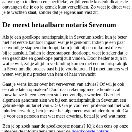
aanvraag in te dienen en specifieke, vrijblijvende kostenindicaties te
ontvangen die je op je gemak kunt vergelijken. Zo weet je direct wat
je te wachten staat, zonder dat je ergens aan vast zit.
De meest betaalbare notaris Sevenum
Als je een goedkope notarispraktijk in Sevenum zoekt, kun je beter
niet het eerste kantoor ingaan wat je tegenkomt. Indien je een paar
eenvoudige stappen doorloopt, kom je uit bij een uitkomst die wel
bij je aansluit. Indien je deze stappen doorloopt, weet je zeker dat je
een geschikte en goedkope partij zult vinden. Door helder te zijn in
wat je wilt, zal je altijd in verbinding komen met een notarispraktijk
in Sevenum die precies past bij je voorkeuren. Hij moet immers wel
weten wat je nu precies van hem of haar verwacht.
Gaat je wens louter over het verwerven van advies? Of wil je ook
een akte laten opmaken? Door daar rekening mee te houden zal
jouw keuze in een keer een stuk eenvoudiger worden. Over het
algemeen genomen zien we bij een notarispraktijk in Sevenum een
gebruikelijk uurtarief van €150. Ga je voor een professional met wat
mindere ervaring, ben je over het algemeen wat minder duur uit. Ga
je voor een persoon met wat meer ervaring, betaal je wel wat meer.
Ben je op zoek naar de goedkoopste notaris? Kijk dan eens op onze
uitgebreide informatiepagina over de
goedkoopste notaris
.