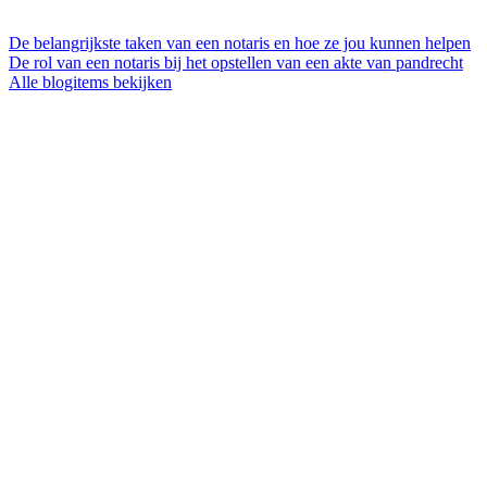
De belangrijkste taken van een notaris en hoe ze jou kunnen helpen
De rol van een notaris bij het opstellen van een akte van pandrecht
Alle blogitems bekijken