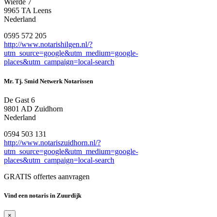
Wierde 7
9965 TA Leens
Nederland
0595 572 205
http://www.notarishilgen.nl/?
utm_source=google&utm_medium=google-
places&utm_campaign=local-search
Mr. Tj. Smid Netwerk Notarissen
De Gast 6
9801 AD Zuidhorn
Nederland
0594 503 131
http://www.notariszuidhorn.nl/?
utm_source=google&utm_medium=google-
places&utm_campaign=local-search
GRATIS offertes aanvragen
Vind een notaris in Zuurdijk
×