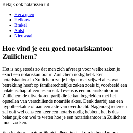
Bekijk ook notarissen uit
Herwijnen
Hellouw
Brakel
Aalst
Nieuwaal
Hoe vind je een goed notariskantoor
Zuilichem?
Het is nog steeds zo dat men zich afvraagt voor welke zaken je
exact een notariskantoor in Zuilichem nodig hebt. Een
notariskantoor in Zuilichem zal je helpen met vrijwel alles wat
betrekking heeft op familierechtelijke zaken zoals bijvoorbeeld een
nalatenschap of een testament. Tevens is een notariskantoor in
Zuilichem de uitverkoren partij die je kan begeleiden met het
opstellen van verschillende notariële aktes. Denk daarbij aan een
hypotheekakte of aan een akte van overdracht. Nagenoeg iedereen
zal ooit wel eens een keer een notaris nodig hebben, het is dus
belangrijk om wel te weten hoe je een notariskantoor in Zuilichem
moet zoeken.
Een kantoor is natuurlijk niet alleen in staat om je hoe dan ook