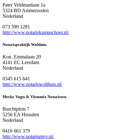
Pater Veldmanlaan 1a
5324 BD Ammerzoden
Nederland
073 599 1281
http://www.notariskampschoer.nl/
Notarispraktijk Wolthuis
Kon. Emmalaan 20
4141 EC Leerdam
Nederland
0345 615 641
http://www.notariswolthuis.nl/
Merkx Vugts & Vlemmix Notarissen
Burchtplein 7
5256 EA Heusden
Nederland
0416 661 379
http://www.notarismvv.nl/