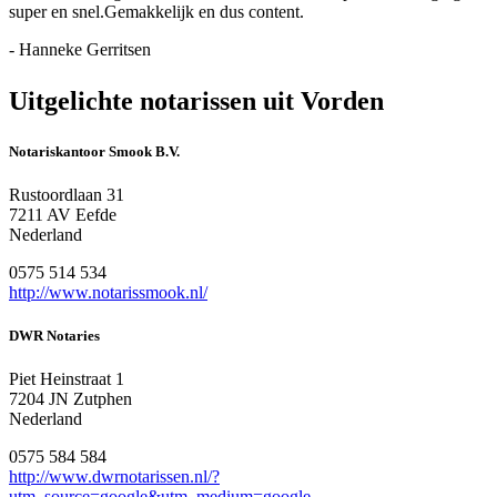
super en snel.Gemakkelijk en dus content.
- Hanneke Gerritsen
Uitgelichte notarissen uit Vorden
Notariskantoor Smook B.V.
Rustoordlaan 31
7211 AV Eefde
Nederland
0575 514 534
http://www.notarissmook.nl/
DWR Notaries
Piet Heinstraat 1
7204 JN Zutphen
Nederland
0575 584 584
http://www.dwrnotarissen.nl/?
utm_source=google&utm_medium=google-