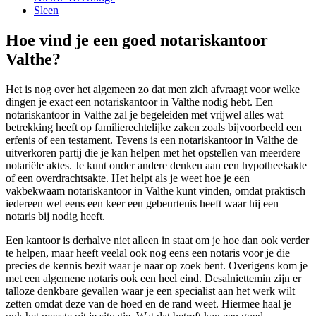
Sleen
Hoe vind je een goed notariskantoor
Valthe?
Het is nog over het algemeen zo dat men zich afvraagt voor welke
dingen je exact een notariskantoor in Valthe nodig hebt. Een
notariskantoor in Valthe zal je begeleiden met vrijwel alles wat
betrekking heeft op familierechtelijke zaken zoals bijvoorbeeld een
erfenis of een testament. Tevens is een notariskantoor in Valthe de
uitverkoren partij die je kan helpen met het opstellen van meerdere
notariële aktes. Je kunt onder andere denken aan een hypotheekakte
of een overdrachtsakte. Het helpt als je weet hoe je een
vakbekwaam notariskantoor in Valthe kunt vinden, omdat praktisch
iedereen wel eens een keer een gebeurtenis heeft waar hij een
notaris bij nodig heeft.
Een kantoor is derhalve niet alleen in staat om je hoe dan ook verder
te helpen, maar heeft veelal ook nog eens een notaris voor je die
precies de kennis bezit waar je naar op zoek bent. Overigens kom je
met een algemene notaris ook een heel eind. Desalniettemin zijn er
talloze denkbare gevallen waar je een specialist aan het werk wilt
zetten omdat deze van de hoed en de rand weet. Hiermee haal je